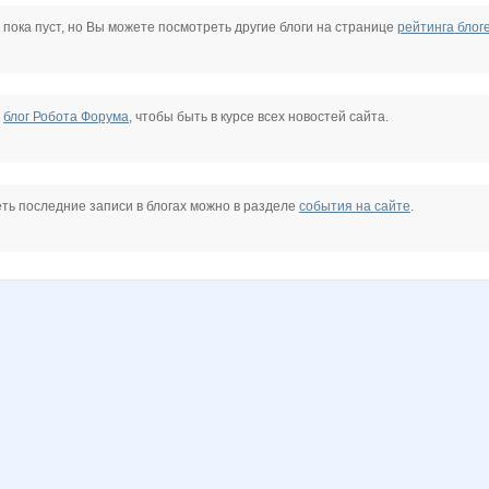
zluka
горошина
ховушка
мила1
все в сад
Ценный аромат
 пока пуст, но Вы можете посмотреть другие блоги на странице
рейтинга блог
иска
Червонная дама
е
блог Робота Форума
, чтобы быть в курсе всех новостей сайта.
ть последние записи в блогах можно в разделе
события на сайте
.