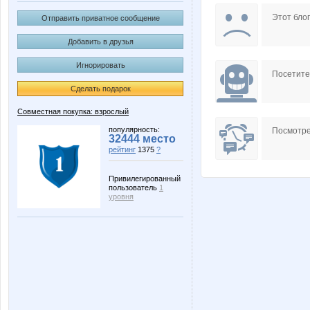
oliskaAvto
sosedi
Этот блог
Отправить приватное сообщение
Добавить в друзья
Игнорировать
СУ!!ПЕР
Васел
Посетит
Сделать подарок
Совместная покупка: взрослый
популярность:
Посмотре
32444 место
рейтинг
1375
?
Привилегированный
пользователь
1
уровня