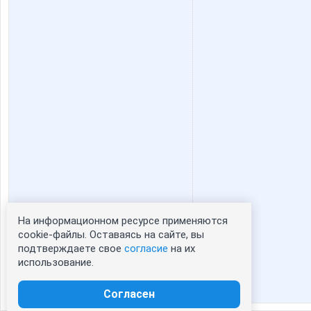
На информационном ресурсе применяются
Статистика портрета:
cookie-файлы. Оставаясь на сайте, вы
подтверждаете свое
согласие
на их
сейчас просматривают портрет - 0
использование.
зарегистрированные пользователи
посетившие портрет за 7 дней - 0
Согласен