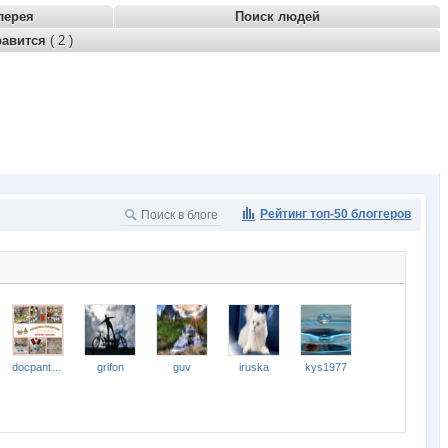
лерея
Поиск людей
равится
( 2 )
Рейтинг топ-50 блоггеров
docpantera
grifon
guv
iruska
kys1977