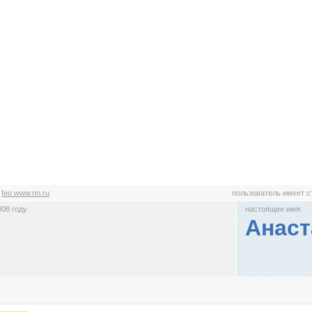
:
feo.www.nn.ru
пользователь имеет 
008 году
настоящее имя:
Анаст