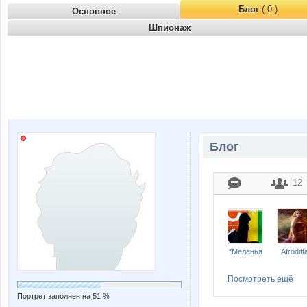
Блог
( 0 )
Основное
Шпионаж
Блог
12
*Меланья
Afroditt
Посмотреть ещё
Портрет заполнен на 51 %