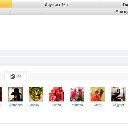
Друзья
( 16 )
Га
Мне н
29
a
Atamanka
Leonidych_Sad
Lonza
Marietta
Mora
Sc@rlet