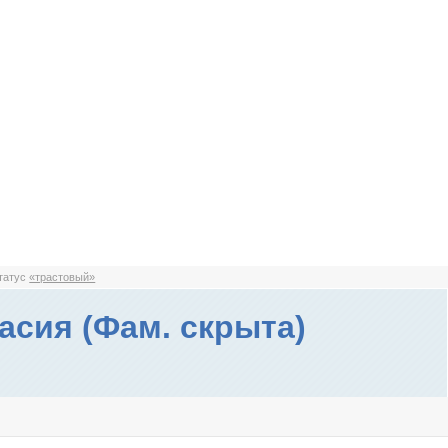
статус
«трастовый»
асия (Фам. скрыта)